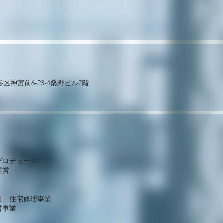
谷区神宮前6-23-4桑野ビル2階
プロデュース
運営
、住宅修理事業​
営事業